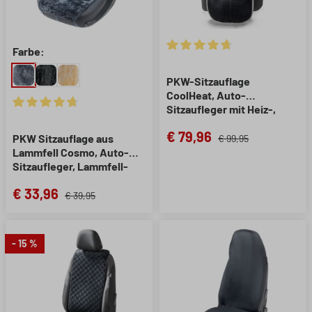
Farbe:
Durchschnittliche Bewertung 
PKW-Sitzauflage
CoolHeat, Auto-
Sitzaufleger mit Heiz-,
Durchschnittliche Bewertung von 4.72 von 5 Sternen
Kühl- und
€ 79,96
Massagefunktion schwarz,
PKW Sitzauflage aus
€ 99,95
1 Stück
Lammfell Cosmo, Auto-
Sitzaufleger, Lammfell-
Sitzauflage anthrazit, 1
€ 33,96
Stück
€ 39,95
- 15 %