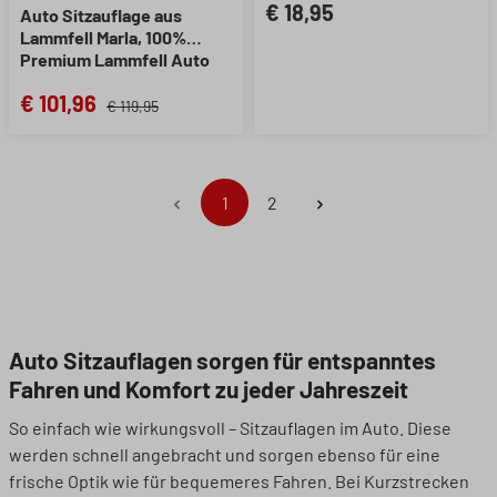
€ 18,95
Auto Sitzauflage aus
Lammfell Marla, 100%
Premium Lammfell Auto
Sitzauflage, Lammfell Auto
€ 101,96
Sitzaufleger beige, 1 Stück
€ 119,95
Seite
Seite
1
2
Auto Sitzauflagen sorgen für entspanntes
Fahren und Komfort zu jeder Jahreszeit
So einfach wie wirkungsvoll – Sitzauflagen im Auto. Diese
werden schnell angebracht und sorgen ebenso für eine
frische Optik wie für bequemeres Fahren. Bei Kurzstrecken