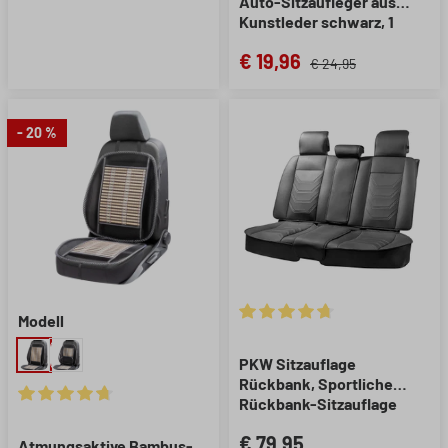
Auto-Sitzaufleger aus
Kunstleder schwarz, 1
Stück
€ 19,96
€ 24,95
- 20 %
Modell
Durchschnittliche Bewertung 
PKW Sitzauflage
Rückbank, Sportliche
Rückbank-Sitzauflage
Durchschnittliche Bewertung von 4.8 von 5 Sternen
Kimi schwarz/grau
€ 79,95
Atmungsaktive Bambus-