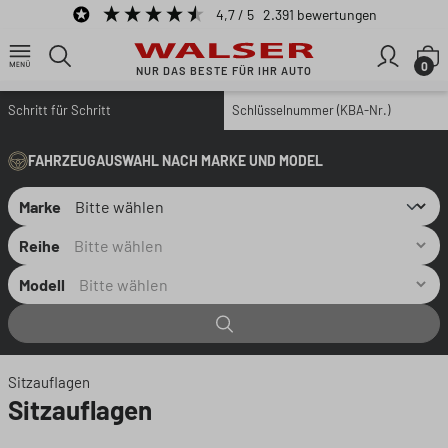
4,7
/ 5
2.391
bewertungen
Zum Hauptinhalt springen
W
0
NUR DAS BESTE FÜR IHR AUTO
Schritt für Schritt
Schlüsselnummer (KBA-Nr.)
FAHRZEUGAUSWAHL NACH MARKE UND MODEL
Marke
Reihe
Modell
Sitzauflagen
Sitzauflagen