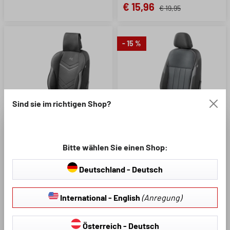
€ 15,96
€ 19,95
- 15 %
Sind sie im richtigen Shop?
Modell
Farbe:
Bitte wählen Sie einen Shop:
Deutschland - Deutsch
Durchschnittliche Bewertung von 4.92 von 5 Sternen
Durchschnittliche Bewertung 
International - English
(Anregung)
PKW Sitzauflage Rey,
PKW Sitzauflage Lewis,
Auto-Sitzaufleger
Auto-Sitzaufleger
schwarz-grau, 1 Stück
schwarz, 1 Stück
Österreich - Deutsch