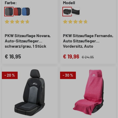
Farbe:
Modell
Durchschnittliche Bewertung von 4.78 von 5 Sternen
Durchschnittliche Bewertung 
PKW Sitzauflage Novara,
PKW Sitzauflage Fernando,
Auto-Sitzaufleger
Auto Sitzaufleger
schwarz/grau, 1 Stück
Vordersitz, Auto
Sitzschoner Sitzfläche 1
€ 16,95
€ 19,96
Stück schwarz
€ 24,95
- 20 %
- 30 %