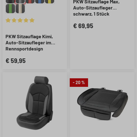
PKW Sitzauflage Max,
Auto-Sitzaufleger
schwarz, 1 Stück
€ 69,95
Durchschnittliche Bewertung von 4.89 von 5 Sternen
PKW Sitzauflage Kimi,
Auto-Sitzaufleger im
Rennsportdesign
schwarz/grau, 1 Stück
€ 59,95
- 20 %