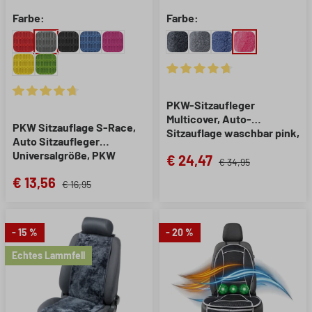
Farbe:
Farbe:
Durchschnittliche Bewertung 
PKW-Sitzaufleger
Durchschnittliche Bewertung von 4.85 von 5 Sternen
Multicover, Auto-
PKW Sitzauflage S-Race,
Sitzauflage waschbar pink,
Auto Sitzaufleger
1 Stück
Universalgröße, PKW
€ 24,47
€ 34,95
Sitzschoner Vordersitze
€ 13,56
anthrazit, 1 Stück
€ 16,95
- 15 %
- 20 %
Echtes Lammfell