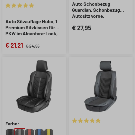
Auto Schonbezug
Guardian, Schonbezug
Durchschnittliche Bewertung von 4.88 von 5 Sternen
Autositz vorne,
Auto Sitzauflage Nubo, 1
Sitzschoner Auto
€ 27,95
Premium Sitzkissen für
schwarz/rot, 1 Stück
PKW im Alcantara-Look,
Anthrazit, universell
€ 21,21
passend
€ 24,95
Farbe:
Durchschnittliche Bewertung 