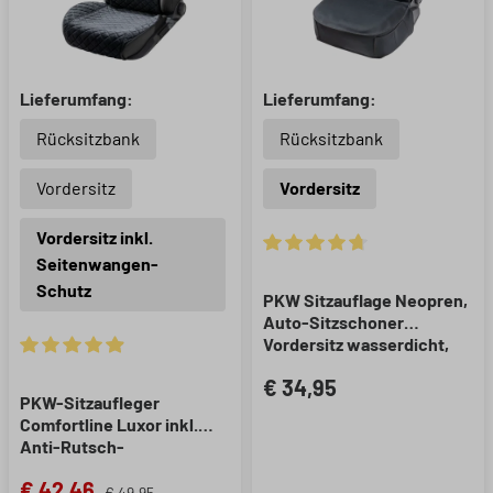
Lieferumfang:
Lieferumfang:
Rücksitzbank
Rücksitzbank
Vordersitz
Vordersitz
Vordersitz inkl.
Seitenwangen-
Durchschnittliche Bewertung 
Schutz
PKW Sitzauflage Neopren,
Auto-Sitzschoner
Vordersitz wasserdicht,
robuste Universal
Durchschnittliche Bewertung von 4.89 von 5 Sternen
€ 34,95
Schutzauflage und
PKW-Sitzaufleger
Schutzunterlage
Comfortline Luxor inkl.
PKW/LKW, 1 Stück
Anti-Rutsch-
Beschichtung, Auto-
€ 42,46
Sitzauflage für 1 Vordersitz
€ 49,95