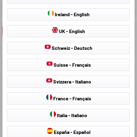
€ 59,95
€ 38,21
€ 44,95
Ireland - English
UK - English
- 40 %
- 20 %
Schweiz - Deutsch
Suisse - Français
Svizzera - Italiano
Farbe:
Durchschnittliche Bewertung von 4.8 von 5 Sternen
France - Français
PKW Sitzauflage Aero-
Spacer, Auto-Sitzaufleger
schwarz, 1 Stück
Italia - Italiano
Durchschnittliche Bewertung 
€ 35,97
PKW Sitzauflage Grafis,
€ 59,95
España - Español
Auto-Sitzaufleger