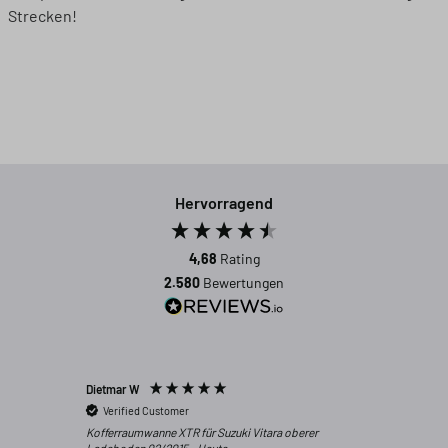
Strecken!
Hervorragend
4,68
Rating
2.580
Bewertungen
Dietmar W
Anonym
Verified Customer
Verifi
Kofferraumwanne XTR für Suzuki Vitara oberer
Alles t