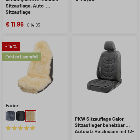
Sitzauflage, Auto-
Sitzauflage
beige/schwarz, 1 Stück
€ 11,96
€ 14,95
- 15 %
Echtes Lammfell
Farbe:
PKW Sitzauflage Calor,
Sitzaufleger beheizbar,
Autositz Heizkissen mit 12-
Durchschnittliche Bewertung von 4.95 von 5 Sternen
Volt-Stecker