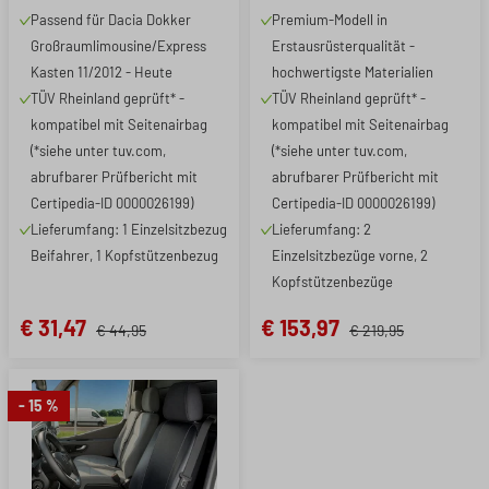
Beifahrer, robuste
Einzelsitzbezüge vorne
Passend für Dacia Dokker
Premium-Modell in
Sitzbezüge
Großraumlimousine/Express
Erstausrüsterqualität -
Transporter/Van anthrazit
Kasten 11/2012 - Heute
hochwertigste Materialien
TÜV Rheinland geprüft* -
TÜV Rheinland geprüft* -
kompatibel mit Seitenairbag
kompatibel mit Seitenairbag
(*siehe unter tuv.com,
(*siehe unter tuv.com,
abrufbarer Prüfbericht mit
abrufbarer Prüfbericht mit
Certipedia-ID 0000026199)
Certipedia-ID 0000026199)
Lieferumfang: 1 Einzelsitzbezug
Lieferumfang: 2
Beifahrer, 1 Kopfstützenbezug
Einzelsitzbezüge vorne, 2
Kopfstützenbezüge
€ 31,47
€ 153,97
€ 44,95
€ 219,95
- 15 %