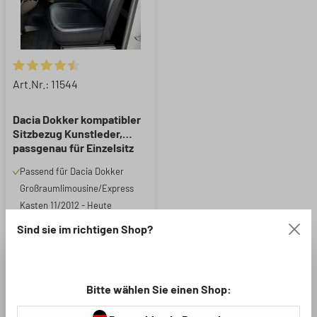
Durchschnittliche Bewertung von 4.6 von 5 Sternen
Art.Nr.: 11544
Dacia Dokker kompatibler
Sitzbezug Kunstleder,
passgenau für Einzelsitz
Fahrer, robuste Sitzbezüge
Passend für Dacia Dokker
Transporter/Van anthrazit
Großraumlimousine/Express
Kasten 11/2012 - Heute
TÜV Rheinland geprüft* -
Sind sie im richtigen Shop?
kompatibel mit Seitenairbag
(*siehe unter tuv.com,
abrufbarer Prüfbericht mit
Bitte wählen Sie einen Shop:
Certipedia-ID 0000025748)
Lieferumfang: 1 Einzelsitzbezug