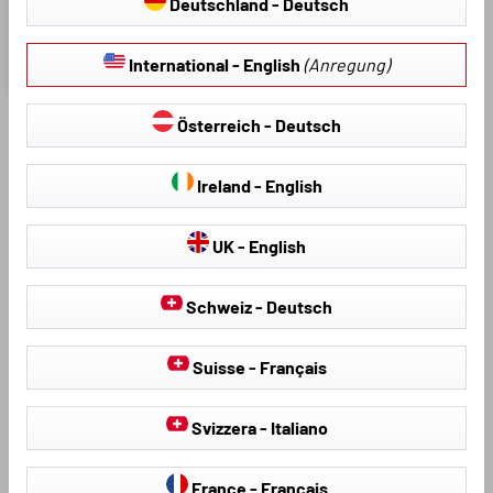
Deutschland - Deutsch
Fahrer, 1 Kopfstützenbezug
€ 42,46
€ 49,95
International - English
(Anregung)
Österreich - Deutsch
Transporter Autositzbezüge für Ihren Dacia
Ireland - English
Dokker
UK - English
In dieser Kategorie finden Sie eine Auswahl hochwertiger
Dacia Transporter Sitzbezüge.
Schweiz - Deutsch
Entdecken Sie den Komfort von Maßschneiderei!
Suisse - Français
Die verschiedenen Dacia Transporter Sitzbezüge, die Sie hier
finden, wurden extra für die Dacia Transporter
maßgeschneidert. Die verschiedenen Bezüge passen also
Svizzera - Italiano
optimal über die Bezüge in Ihrem Auto und sind eine ganz
preisgünstige Alternative zur professionellen Reinigung -
France - Français