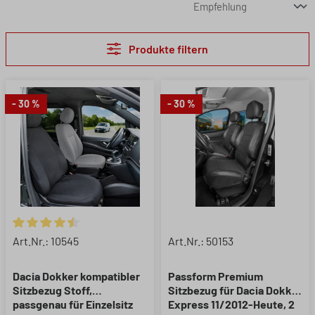
Produkte filtern
- 30 %
- 30 %
Durchschnittliche Bewertung von 4.6 von 5 Sternen
Art.Nr.: 10545
Art.Nr.: 50153
Dacia Dokker kompatibler
Passform Premium
Sitzbezug Stoff,
Sitzbezug für Dacia Dokker
passgenau für Einzelsitz
Express 11/2012-Heute, 2