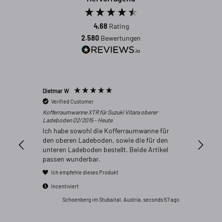
4,68
Rating
2.580
Bewertungen
Dietmar W
Anonym
Verified Customer
Verifi
Kofferraumwanne XTR für Suzuki Vitara oberer
Alles t
Ladeboden 02/2015 - Heute
Ich habe sowohl die Kofferraumwanne für
den oberen Ladeboden, sowie die für den
unteren Ladeboden bestellt. Beide Artikel
passen wunderbar.
Ich empfehle dieses Produkt
Incentiviert
Schoenberg im Stubaital, Austria, seconds 57 ago