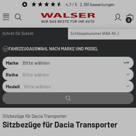
4,7
/ 5
2.391
bewertungen
Zum Hauptinhalt springen
W
0
NUR DAS BESTE FÜR IHR AUTO
Schritt für Schritt
Schlüsselnummer (KBA-Nr.)
FAHRZEUGAUSWAHL NACH MARKE UND MODEL
Marke
Reihe
Modell
Sitzbezüge für Dacia Transporter
Sitzbezüge für Dacia Transporter