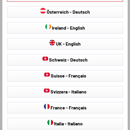
Die Eigenschaften unserer veganen
Schonbezüge im Überblick
Österreich - Deutsch
Der Kunstpelz für Ihre Autositze aus unserem Walser
Onlineshop verfügt über die folgenden Eigenschaften,
Ireland - English
unabhängig von der Farbauswahl:
UK - English
universelle Größe,
tauglich für PKW mit Seitenairbag,
Schweiz - Deutsch
einfache Montage dank Tunnelzug,
Slot zur Montage an den Kopfstützen,
Suisse - Français
im Lieferumfang enthalten sind 1 Vordersitzbezug sowie
1 Kopfstützenbezug,
Svizzera - Italiano
hergestellt aus 100% Polyester und
kompatibel mit in Autositzen eingebauten
France - Français
Sitzheizungen.
Italia - Italiano
Hinweise zur Montage der Sitzbezüge im Auto