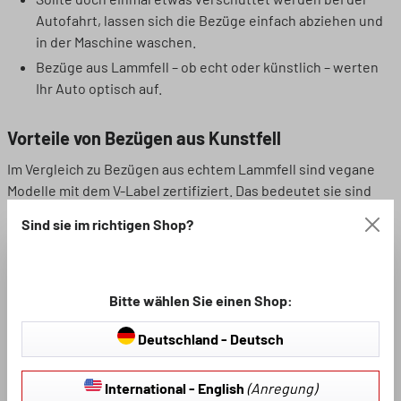
Autofahrt, lassen sich die Bezüge einfach abziehen und
in der Maschine waschen.
Bezüge aus Lammfell – ob echt oder künstlich – werten
Ihr Auto optisch auf.
Vorteile von Bezügen aus Kunstfell
Im Vergleich zu Bezügen aus echtem Lammfell sind vegane
Modelle mit dem V-Label zertifiziert. Das bedeutet sie sind
komplett frei von tierischen Inhalten und es fanden keine
Sind sie im richtigen Shop?
Tierversuche am Endprodukt statt. Tierliebhaber sowie
Veganer haben damit eine Alternative zu echten Fellbezügen
zur Auswahl. Je nach persönlichem Geschmack sind die
veganen Felle in ganz unterschiedlichen Farben erhältlich – in
Bitte wählen Sie einen Shop:
Pink für fancy Autofahrer, in Silber oder Beige für diejenigen,
Deutschland - Deutsch
die es gern klassisch mögen, und in Anthrazit für eine
besonders edle Erscheinung.
International - English
(Anregung)