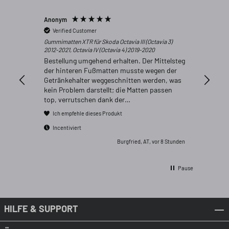
Anonym
Anonym
Verified Customer
Verifi
Gummimatten XTR für Skoda Octavia III (Octavia 3)
Bin jede
2012-2021, Octavia IV (Octavia 4) 2019-2020
Bestellung umgehend erhalten. Der Mittelsteg
der hinteren Fußmatten musste wegen der
Getränkehalter weggeschnitten werden, was
kein Problem darstellt; die Matten passen
top, verrutschen dank der
Befestigungslöcher, welche exakt passen,
Ich empfehle dieses Produkt
nicht. Kein unangenehmer Geruch. Bin sehr
zufrieden und würde sie wieder kaufen.
Incentiviert
Burgfried, AT, vor 8 Stunden
Pause
HILFE & SUPPORT