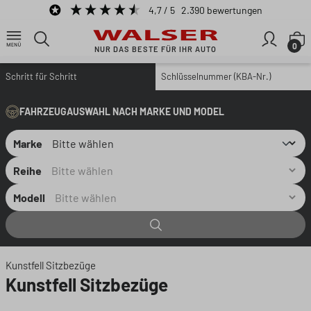
4,7
/ 5
2.390
bewertungen
Zum Hauptinhalt springen
W
0
NUR DAS BESTE FÜR IHR AUTO
Schritt für Schritt
Schlüsselnummer (KBA-Nr.)
FAHRZEUGAUSWAHL NACH MARKE UND MODEL
Marke
Reihe
Modell
Kunstfell Sitzbezüge
Kunstfell Sitzbezüge