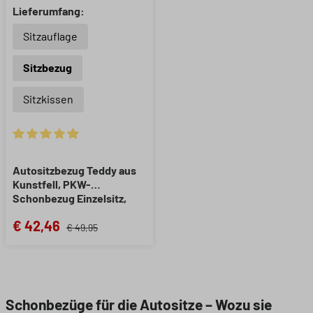
Lieferumfang:
Sitzauflage
Sitzbezug
Sitzkissen
Durchschnittliche Bewertung von 4.91 von 5 Sternen
Autositzbezug Teddy aus
Kunstfell, PKW-
Schonbezug Einzelsitz,
Kunstfellbezug anthrazit, 1
€ 42,46
Stück
€ 49,95
Schonbezüge für die Autositze – Wozu sie