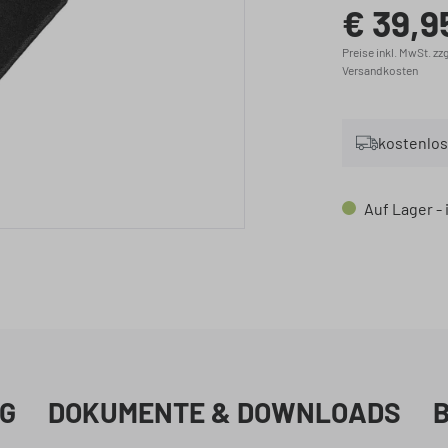
€ 39,9
Regulärer Preis
Preise inkl. MwSt. zzg
Versandkosten
kostenlos
Auf Lager -
G
DOKUMENTE & DOWNLOADS