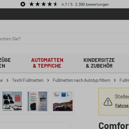
4,7
/ 5
2.390
bewertungen
ZÜGE
AUTOMATTEN
KINDERSITZE
EN
& TEPPICHE
& ZUBEHÖR
he
Textil Fußmatten
Fußmatten nach Autotyp filtern
Fußm
Stelle
Fahrze
Comfor