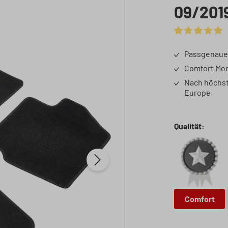
09/201
Durchschnittli
Passgenaue 
Comfort Mod
Nach höchst
Europe
auswä
Qualität:
Comfor
Comfort