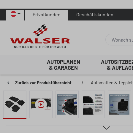
 Hauptinhalt springen
Zur Suche springen
Zur Hauptnavigation springen
Privatkunden
Geschäftskunden
NUR DAS BESTE FÜR IHR AUTO
AUTOPLANEN
AUTOSITZBE
& GARAGEN
& AUFLAG
Zurück zur Produktübersicht
|
Automatten & Teppic
Bildergalerie überspringen