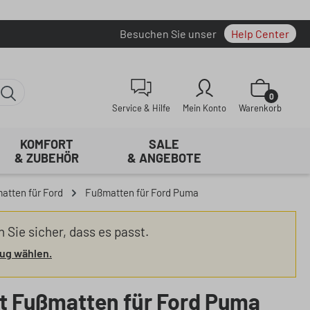
Besuchen Sie unser
Help Center
Warenkorb enth
0
Service & Hilfe
Mein Konto
Warenkorb
KOMFORT
SALE
& ZUBEHÖR
& ANGEBOTE
atten für Ford
Fußmatten für Ford Puma
n Sie sicher, dass es passt.
ug wählen.
t Fußmatten für Ford Puma