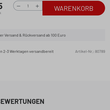
5
:
Produkt Anzahl: Gib den gewünschten 
WARENKORB
l.
er Versand & Rückversand ab 100 Euro
 in 2-3 Werktagen versandbereit
Artikel-Nr.:
80789
BEWERTUNGEN