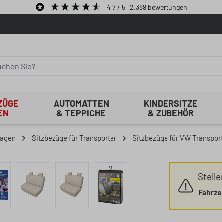
4,7
/ 5
2.389
bewertungen
ZÜGE
AUTOMATTEN
KINDERSITZE
EN
& TEPPICHE
& ZUBEHÖR
lagen
Sitzbezüge für Transporter
Sitzbezüge für VW Transpor
Stelle
Fahrze