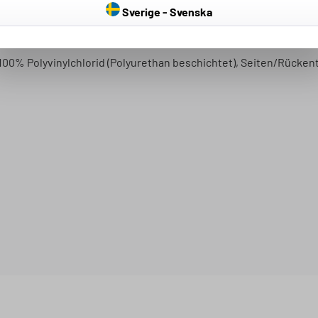
Sverige - Svenska
Reinigung und Pflege empfehlen wir eine Handwäsche mit max
100% Polyvinylchlorid (Polyurethan beschichtet), Seiten/Rückent