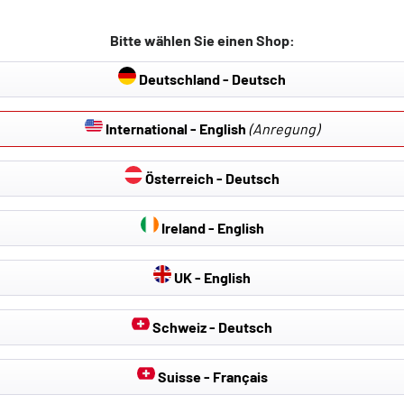
Auf Lager -
Bitte wählen Sie einen Shop:
Deutschland - Deutsch
International - English
(Anregung)
Österreich - Deutsch
G
DOKUMENTE & DOWNLOADS
Ireland - English
UK - English
E T6 Bus (SGB, SGJ, SHB, SHJ), 04/2015-08/2024
Schweiz - Deutsch
A, SGH, SHA, SHH), 04/2015-08/2024
hrgestell (SFD, SFE, SFL, SFZ, SJD, 04/2015-08/2024
Suisse - Français