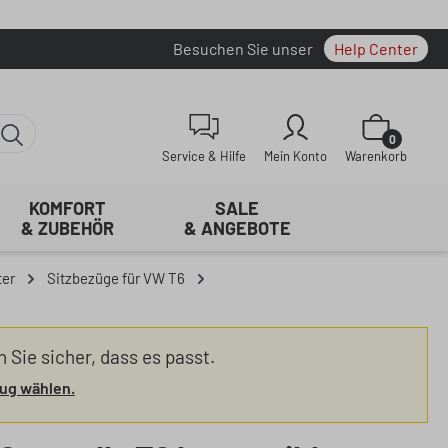
Besuchen Sie unser
Help Center
Warenkorb enth
0
Service & Hilfe
Mein Konto
Warenkorb
KOMFORT
SALE
& ZUBEHÖR
& ANGEBOTE
ter
Sitzbezüge für VW T6
n Sie sicher, dass es passt.
ug wählen.