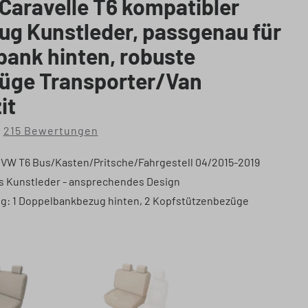
aravelle T6 kompatibler
ug Kunstleder, passgenau für
ank hinten, robuste
züge Transporter/Van
it
215 Bewertungen
che Bewertung von 4.91 von 5 Sternen
 VW T6 Bus/Kasten/Pritsche/Fahrgestell 04/2015-2019
us Kunstleder - ansprechendes Design
g: 1 Doppelbankbezug hinten, 2 Kopfstützenbezüge
auswählen