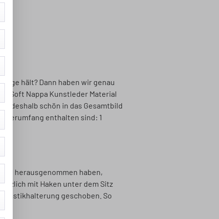
 lange hält? Dann haben wir genau
em Soft Nappa Kunstleder Material
sich deshalb schön in das Gesamtbild
Lieferumfang enthalten sind: 1
fstütze herausgenommen haben,
sätzlich mit Haken unter dem Sitz
ie Plastikhalterung geschoben. So