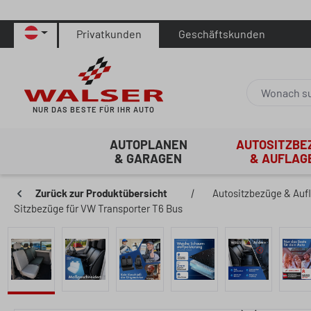
 Hauptinhalt springen
Zur Suche springen
Zur Hauptnavigation springen
Privatkunden
Geschäftskunden
NUR DAS BESTE FÜR IHR AUTO
AUTOPLANEN
AUTOSITZBE
& GARAGEN
& AUFLAG
Zurück zur Produktübersicht
|
Autositzbezüge & Auf
Sitzbezüge für VW Transporter T6 Bus
Bildergalerie überspringen