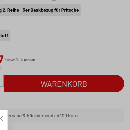
 2. Reihe
3er Bankbezug für Pritsche
hlen
toff
7
€ 64,95
(30% gespart)
l.
nzahl: Gib den gewünschten Wert ein oder b
WARENKORB
er Versand & Rückversand ab 100 Euro