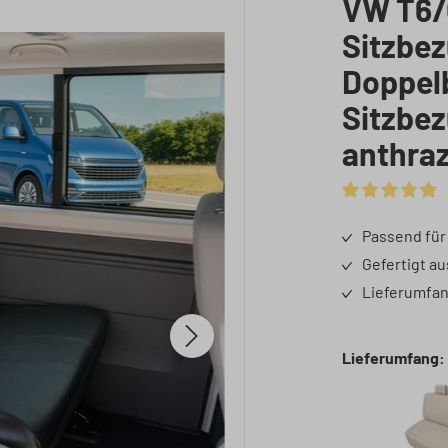
VW T6/C
Sitzbez
Doppelb
Sitzbe
anthraz
Durchschnittli
Passend für
Gefertigt a
Lieferumfan
Lieferumfang: