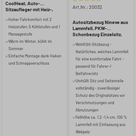
CoolHeat, Auto-
Durchschnittliche Bewertung 
Art.Nr.: 20032
Sitzaufleger mit Heiz-,
Kühl- und
Hoher Fahrkomfort mit 2
Massagefunktion schwarz,
Autositzbezug Nineve aus
Heizstufen, 5 Kühlstufen und 1
1 Stück
Lammfell, PKW-
Schonbezug Einzelsitz,
Massagestufe
ZIPP-IT Lammfellbezug mit
Wärm im Winter, kühlt im
Wohlfühl-Sitzbezug -
Reißverschluss anthrazit, 1
Sommer
Natürliches, weiches Lammfell
Stück
Einfache Montage dank Haken
für eine komfortable Fahrt -
und Schnappverschluss
passend für Fahrer-/
Beifahrersitz
Umhüllt Sitz und Seitenteile
vollständig - zuverlässiger
Schutz des Originalsitzes vor
Verschmutzungen und
Abnutzungen
Fellhöhe ca. 1,2 -1,4 cm, 100 %
Lammfell mit Einfassung aus
Webpelz