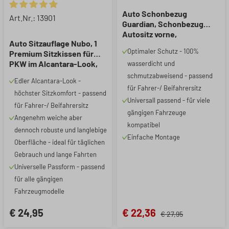
Auto Schonbezug
Durchschnittliche Bewertung von 4.88 von 5 Sternen
Art.Nr.: 13901
Guardian, Schonbezug
Autositz vorne,
Auto Sitzauflage Nubo, 1
Sitzschoner Auto
Optimaler Schutz - 100%
Premium Sitzkissen für
schwarz/rot, 1 Stück
PKW im Alcantara-Look,
wasserdicht und
Anthrazit, universell
schmutzabweisend - passend
Edler Alcantara-Look -
passend
für Fahrer-/ Beifahrersitz
höchster Sitzkomfort - passend
Universall passend - für viele
für Fahrer-/ Beifahrersitz
gängigen Fahrzeuge
Angenehm weiche aber
kompatibel
dennoch robuste und langlebige
Einfache Montage
Oberfläche - ideal für täglichen
Gebrauch und lange Fahrten
Universelle Passform - passend
für alle gängigen
Fahrzeugmodelle
€ 24,95
€ 22,36
€ 27,95