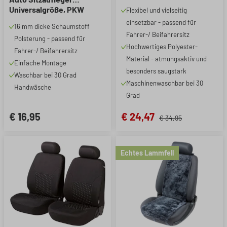
1 Stück
Universalgröße, PKW
Flexibel und vielseitig
Sitzschoner Vordersitze
einsetzbar - passend für
16 mm dicke Schaumstoff
anthrazit, 1 Stück
Fahrer-/ Beifahrersitz
Polsterung - passend für
Hochwertiges Polyester-
Fahrer-/ Beifahrersitz
Material - atmungsaktiv und
Einfache Montage
besonders saugstark
Waschbar bei 30 Grad
Maschinenwaschbar bei 30
Handwäsche
Grad
€ 16,95
€ 24,47
€ 34,95
Echtes Lammfell