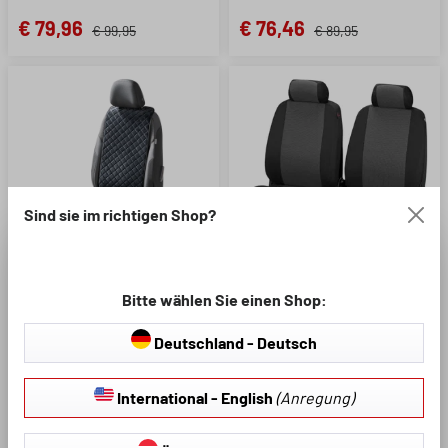
€ 79,96
€ 76,46
€ 99,95
€ 89,95
Sind sie im richtigen Shop?
Lieferumfang:
Lieferumfang:
Bitte wählen Sie einen Shop:
Rücksitzbank
Komplettset
Deutschland - Deutsch
Vordersitz
Vordersitze
International - English
(Anregung)
Vordersitz inkl.
Seitenwangen-
Durchschnittliche Bewertung 
Art.Nr.: 12437