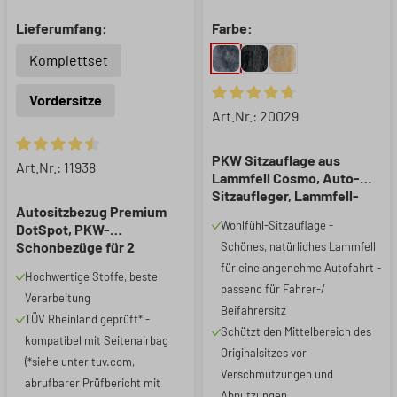
Lieferumfang:
Farbe:
Komplettset
Vordersitze
Durchschnittliche Bewertung 
Art.Nr.: 20029
PKW Sitzauflage aus
Durchschnittliche Bewertung von 4.59 von 5 Sternen
Art.Nr.: 11938
Lammfell Cosmo, Auto-
Sitzaufleger, Lammfell-
Autositzbezug Premium
Sitzauflage anthrazit, 1
Wohlfühl-Sitzauflage -
DotSpot, PKW-
Stück
Schonbezüge für 2
Schönes, natürliches Lammfell
Vordersitze grau/schwarz
für eine angenehme Autofahrt -
Hochwertige Stoffe, beste
passend für Fahrer-/
Verarbeitung
Beifahrersitz
TÜV Rheinland geprüft* -
Schützt den Mittelbereich des
kompatibel mit Seitenairbag
Originalsitzes vor
(*siehe unter tuv.com,
Verschmutzungen und
abrufbarer Prüfbericht mit
Abnutzungen