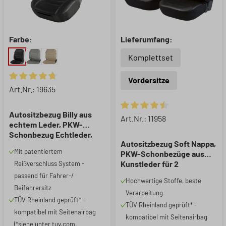
Farbe:
Lieferumfang:
Komplettset
Vordersitze
Durchschnittliche Bewertung von 4.81 von 5 Sternen
Art.Nr.: 19635
Autositzbezug Billy aus
Durchschnittliche Bewertung 
Art.Nr.: 11958
echtem Leder, PKW-
Schonbezug Echtleder,
Autositzbezug Soft Nappa,
Vordersitzbezug ZIPP-IT
Mit patentiertem
PKW-Schonbezüge aus
schwarz, 1 Stück
Kunstleder für 2
Reißverschluss System -
Vordersitze schwarz
passend für Fahrer-/
Hochwertige Stoffe, beste
Beifahrersitz
Verarbeitung
TÜV Rheinland geprüft* -
TÜV Rheinland geprüft* -
kompatibel mit Seitenairbag
kompatibel mit Seitenairbag
(*siehe unter tuv.com,