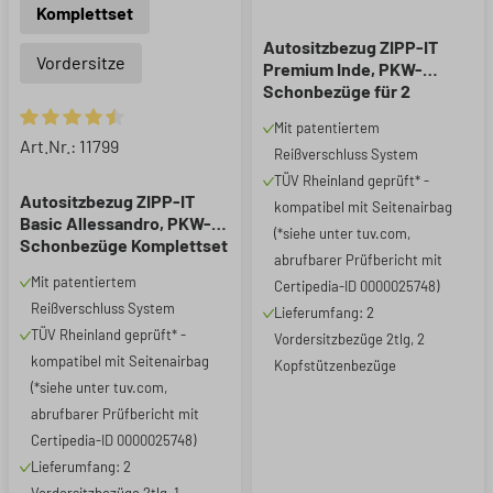
Komplettset
Autositzbezug ZIPP-IT
Vordersitze
Premium Inde, PKW-
Schonbezüge für 2
Vordersitze mit
Mit patentiertem
Reißverschluss-System
Durchschnittliche Bewertung von 4.55 von 5 Sternen
Art.Nr.: 11799
Reißverschluss System
schwarz/grau
TÜV Rheinland geprüft* -
Autositzbezug ZIPP-IT
kompatibel mit Seitenairbag
Basic Allessandro, PKW-
(*siehe unter tuv.com,
Schonbezüge Komplettset
abrufbarer Prüfbericht mit
mit Reißverschluss-
Mit patentiertem
Certipedia-ID 0000025748)
System schwarz
Reißverschluss System
Lieferumfang: 2
TÜV Rheinland geprüft* -
Vordersitzbezüge 2tlg, 2
kompatibel mit Seitenairbag
Kopfstützenbezüge
(*siehe unter tuv.com,
abrufbarer Prüfbericht mit
Certipedia-ID 0000025748)
Lieferumfang: 2