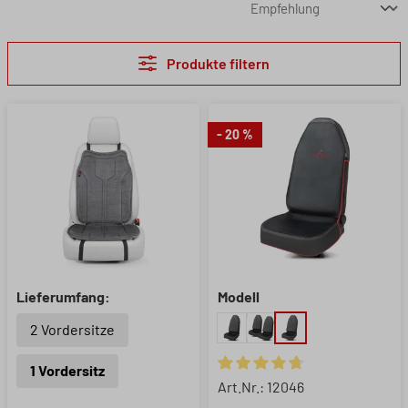
Produkte filtern
- 20 %
Lieferumfang:
Modell
2 Vordersitze
1 Vordersitz
Durchschnittliche Bewertung 
Art.Nr.: 12046