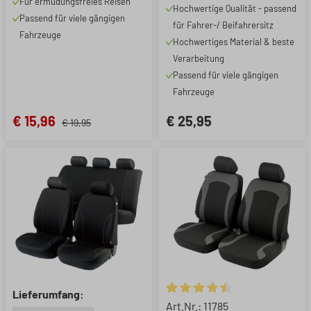
Für ermüdungsfreies Reisen
Hochwertige Qualität - passend
Schonbezug aus
Passend für viele gängigen
für Fahrer-/ Beifahrersitz
Kunstleder, 1 Stück
Fahrzeuge
Hochwertiges Material & beste
Verarbeitung
Passend für viele gängigen
Fahrzeuge
€ 15,96
€ 25,95
€ 19,95
Lieferumfang:
Durchschnittliche Bewertung 
Art.Nr.: 11785