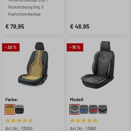
Vordersitzbezüge 2tlg, 1
Rücksitzbezug 5tlg, 5
Kopfstützenbezüge
€ 79,95
€ 46,95
- 20 %
- 15 %
Farbe:
Modell
Durchschnittliche Bewertung von 4.75 von 5 Sternen
Durchschnittliche Bewertung 
Art.Nr.: 13550
Art.Nr.: 13981