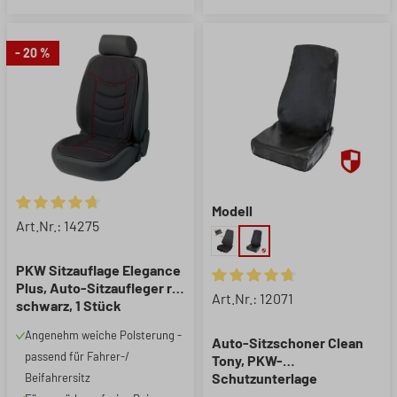
- 20 %
Modell
Durchschnittliche Bewertung von 4.85 von 5 Sternen
Art.Nr.: 14275
PKW Sitzauflage Elegance
Plus, Auto-Sitzaufleger rot
Durchschnittliche Bewertung 
Art.Nr.: 12071
schwarz, 1 Stück
Angenehm weiche Polsterung -
Auto-Sitzschoner Clean
passend für Fahrer-/
Tony, PKW-
Schutzunterlage
Beifahrersitz
Vordersitz, Werkstatt-