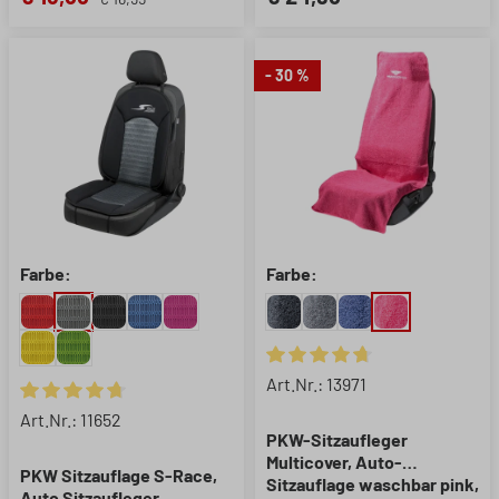
- 30 %
Farbe:
Farbe:
Durchschnittliche Bewertung 
Art.Nr.: 13971
Durchschnittliche Bewertung von 4.85 von 5 Sternen
Art.Nr.: 11652
PKW-Sitzaufleger
Multicover, Auto-
PKW Sitzauflage S-Race,
Sitzauflage waschbar pink,
Auto Sitzaufleger