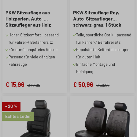
PKW Sitzauflage aus
PKW Sitzauflage Rey,
Holzperlen, Auto-
Auto-Sitzaufleger
Sitzaufleger aus Holz
schwarz-grau, 1 Stück
natur, 1 Stück
Hoher Sitzkomfort - passend
Tolle, sportliche Optik - passend
für Fahrer-/ Beifahrersitz
für Fahrer-/ Beifahrersitz
Für ermüdungsfreies Reisen
Gepolsterte Seitenteile sorgen
Passend für viele gängigen
für guten Halt
Fahrzeuge
Einfache Montage und
Reinigung
€ 15,96
€ 50,96
€ 19,95
€ 59,95
- 20 %
Echtes Leder