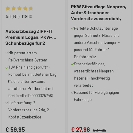
PKW Sitzauflage Neopren,
Auto-Sitzschoner
Durchschnittliche Bewertung von 4.74 von 5 Sternen
Art.Nr.: 11860
Vordersitz wasserdicht,
robuste Universal
Perfekte Schutzunterlage
Schutzauflage und
Autositzbezug ZIPP-IT
gegen Schmutz, Nässe und
Schutzunterlage
Premium Logan, PKW-
PKW/LKW, 1 Stück
Schonbezüge für 2
andere Verschmutzungen -
Vordersitze mit
passend für Fahrer-/
Mit patentiertem
Reißverschluss-System
Beifahrersitz
Reißverschluss System
schwarz/rot
Strapazierfähiges,
TÜV Rheinland geprüft* -
wasserdichtes Neopren
kompatibel mit Seitenairbag
Material - hochwertig
(*siehe unter tuv.com,
verarbeitet
abrufbarer Prüfbericht mit
Passend für viele gängigen
Certipedia-ID 0000025748)
Fahrzeuge
Lieferumfang: 2
Vordersitzbezüge 2tlg, 2
Kopfstützenbezüge
€ 59,95
€ 27,96
€ 34,95