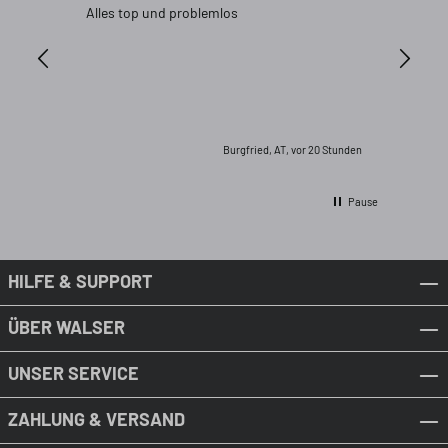
Alles top und problemlos
Gummimatt
Heute
Passt so
schwier
Ich em
Incenti
Burgfried, AT, vor 20 Stunden
Pause
HILFE & SUPPORT
ÜBER WALSER
UNSER SERVICE
ZAHLUNG & VERSAND