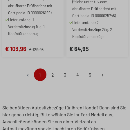
(*siehe unter tuv.com,
abrufbarer Prüfbericht mit
abrufbarer Prüfbericht mit
Certipedia-ID 0000026199)
Certipedia-ID 0000025748)
Lieferumfang: 1
Lieferumfang: 2
Vordersitzbezug 1tlg, 1
Vordersitzbezüge 2tlg, 2
Kopfstützenbezug
Kopfstützenbezüge
€ 103,96
€ 64,95
€ 129,95
Seite
Seite
Seite
Seite
Seite
1
2
3
4
5
Sie benötigen Autositzbezüge für Ihren Honda? Dann sind Sie
hier genau richtig. Bitte wählen Sie Ihr Ford Modell aus.
Anschließend können Sie aus einer Vielzahl an
Autositzbezügen speziell nach Ihren Bedürfnissen