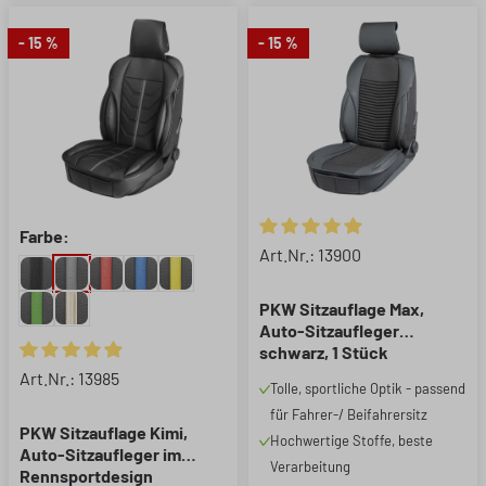
- 15 %
- 15 %
Farbe:
Durchschnittliche Bewertung 
Art.Nr.: 13900
PKW Sitzauflage Max,
Auto-Sitzaufleger
schwarz, 1 Stück
Durchschnittliche Bewertung von 4.89 von 5 Sternen
Art.Nr.: 13985
Tolle, sportliche Optik - passend
für Fahrer-/ Beifahrersitz
PKW Sitzauflage Kimi,
Hochwertige Stoffe, beste
Auto-Sitzaufleger im
Verarbeitung
Rennsportdesign