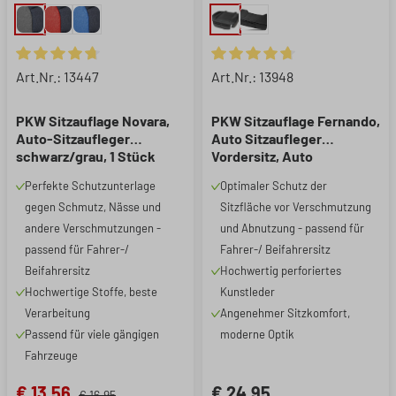
Durchschnittliche Bewertung von 4.78 von 5 Sternen
Durchschnittliche Bewertung 
Art.Nr.: 13447
Art.Nr.: 13948
PKW Sitzauflage Novara,
PKW Sitzauflage Fernando,
Auto-Sitzaufleger
Auto Sitzaufleger
schwarz/grau, 1 Stück
Vordersitz, Auto
Sitzschoner Sitzfläche 1
Perfekte Schutzunterlage
Optimaler Schutz der
Stück schwarz
gegen Schmutz, Nässe und
Sitzfläche vor Verschmutzung
andere Verschmutzungen -
und Abnutzung - passend für
passend für Fahrer-/
Fahrer-/ Beifahrersitz
Beifahrersitz
Hochwertig perforiertes
Hochwertige Stoffe, beste
Kunstleder
Verarbeitung
Angenehmer Sitzkomfort,
Passend für viele gängigen
moderne Optik
Fahrzeuge
€ 13,56
€ 24,95
€ 16,95