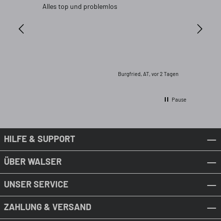
Alles top und problemlos
Bin jede
Burgfried, AT, vor 2 Tagen
Pause
HILFE & SUPPORT
ÜBER WALSER
UNSER SERVICE
ZAHLUNG & VERSAND