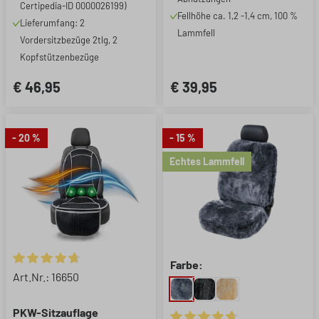
Certipedia-ID 0000026199)
Fellhöhe ca. 1,2 -1,4 cm, 100 %
Lieferumfang: 2
Lammfell
Vordersitzbezüge 2tlg, 2
Kopfstützenbezüge
€ 46,95
€ 39,95
- 20 %
- 15 %
Echtes Lammfell
Farbe:
Durchschnittliche Bewertung von 4.74 von 5 Sternen
Art.Nr.: 16650
PKW-Sitzauflage