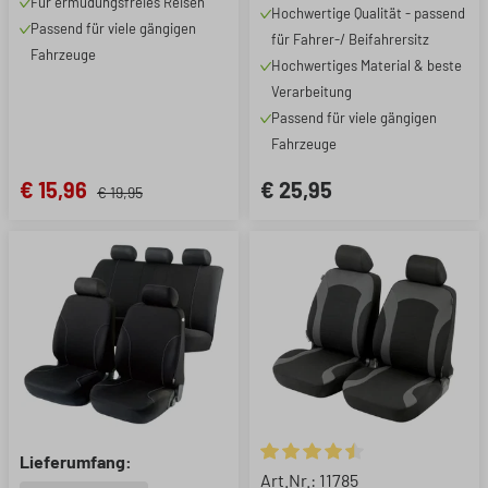
Für ermüdungsfreies Reisen
Hochwertige Qualität - passend
Schonbezug aus
Passend für viele gängigen
für Fahrer-/ Beifahrersitz
Kunstleder, 1 Stück
Fahrzeuge
Hochwertiges Material & beste
Verarbeitung
Passend für viele gängigen
Fahrzeuge
€ 15,96
€ 25,95
€ 19,95
Lieferumfang:
Durchschnittliche Bewertung 
Art.Nr.: 11785