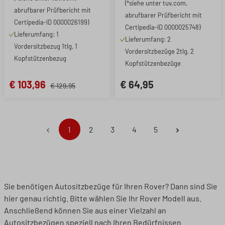
(*siehe unter tuv.com,
abrufbarer Prüfbericht mit
abrufbarer Prüfbericht mit
Certipedia-ID 0000026199)
Certipedia-ID 0000025748)
Lieferumfang: 1
Lieferumfang: 2
Vordersitzbezug 1tlg, 1
Vordersitzbezüge 2tlg, 2
Kopfstützenbezug
Kopfstützenbezüge
€ 103,96
€ 64,95
€ 129,95
Seite
Seite
Seite
Seite
Seite
1
2
3
4
5
Sie benötigen Autositzbezüge für Ihren Rover? Dann sind Sie
hier genau richtig. Bitte wählen Sie Ihr Rover Modell aus.
Anschließend können Sie aus einer Vielzahl an
Autositzbezügen speziell nach Ihren Bedürfnissen