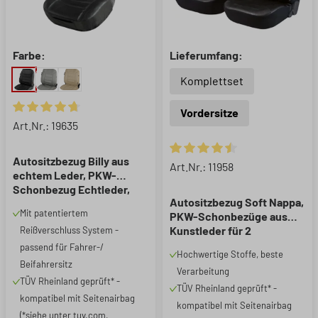
Farbe:
Lieferumfang:
Komplettset
Vordersitze
Durchschnittliche Bewertung von 4.81 von 5 Sternen
Art.Nr.: 19635
Autositzbezug Billy aus
Durchschnittliche Bewertung 
Art.Nr.: 11958
echtem Leder, PKW-
Schonbezug Echtleder,
Autositzbezug Soft Nappa,
Vordersitzbezug ZIPP-IT
Mit patentiertem
PKW-Schonbezüge aus
schwarz, 1 Stück
Kunstleder für 2
Reißverschluss System -
Vordersitze schwarz
passend für Fahrer-/
Hochwertige Stoffe, beste
Beifahrersitz
Verarbeitung
TÜV Rheinland geprüft* -
TÜV Rheinland geprüft* -
kompatibel mit Seitenairbag
kompatibel mit Seitenairbag
(*siehe unter tuv.com,