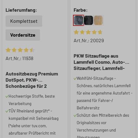
Lieferumfang:
Farbe:
Komplettset
Vordersitze
Durchschnittliche Bewertung 
Art.Nr.: 20029
PKW Sitzauflage aus
Durchschnittliche Bewertung von 4.59 von 5 Sternen
Art.Nr.: 11938
Lammfell Cosmo, Auto-
Sitzaufleger, Lammfell-
Autositzbezug Premium
Sitzauflage anthrazit, 1
Wohlfühl-Sitzauflage -
DotSpot, PKW-
Stück
Schonbezüge für 2
Schönes, natürliches Lammfell
Vordersitze grau/schwarz
für eine angenehme Autofahrt -
Hochwertige Stoffe, beste
passend für Fahrer-/
Verarbeitung
Beifahrersitz
TÜV Rheinland geprüft* -
Schützt den Mittelbereich des
kompatibel mit Seitenairbag
Originalsitzes vor
(*siehe unter tuv.com,
Verschmutzungen und
abrufbarer Prüfbericht mit
Abnutzungen