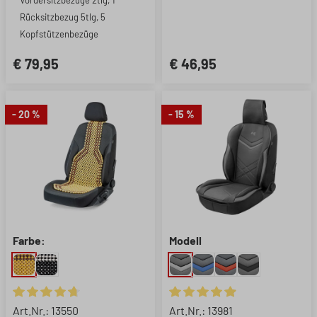
Vordersitzbezüge 2tlg, 1
Rücksitzbezug 5tlg, 5
Kopfstützenbezüge
€ 79,95
€ 46,95
- 20 %
- 15 %
Farbe:
Modell
Durchschnittliche Bewertung von 4.75 von 5 Sternen
Durchschnittliche Bewertung 
Art.Nr.: 13550
Art.Nr.: 13981