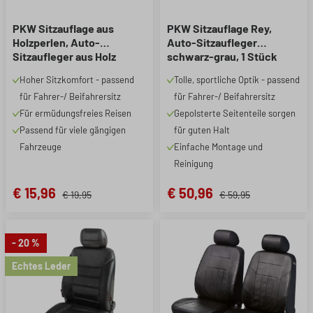
PKW Sitzauflage aus
PKW Sitzauflage Rey,
Holzperlen, Auto-
Auto-Sitzaufleger
Sitzaufleger aus Holz
schwarz-grau, 1 Stück
natur, 1 Stück
Hoher Sitzkomfort - passend
Tolle, sportliche Optik - passend
für Fahrer-/ Beifahrersitz
für Fahrer-/ Beifahrersitz
Für ermüdungsfreies Reisen
Gepolsterte Seitenteile sorgen
Passend für viele gängigen
für guten Halt
Fahrzeuge
Einfache Montage und
Reinigung
€ 15,96
€ 50,96
€ 19,95
€ 59,95
- 20 %
Echtes Leder