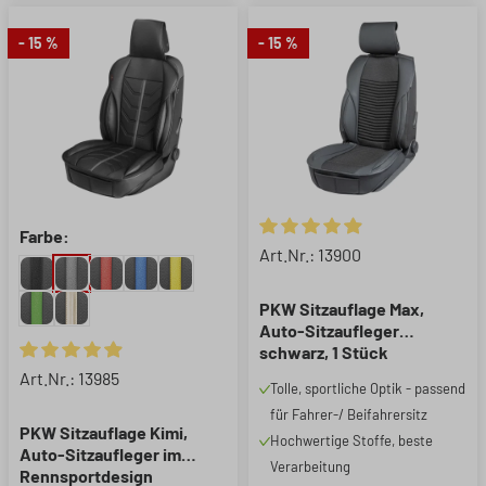
- 15 %
- 15 %
Farbe:
Durchschnittliche Bewertung 
Art.Nr.: 13900
PKW Sitzauflage Max,
Auto-Sitzaufleger
schwarz, 1 Stück
Durchschnittliche Bewertung von 4.89 von 5 Sternen
Art.Nr.: 13985
Tolle, sportliche Optik - passend
für Fahrer-/ Beifahrersitz
PKW Sitzauflage Kimi,
Hochwertige Stoffe, beste
Auto-Sitzaufleger im
Verarbeitung
Rennsportdesign