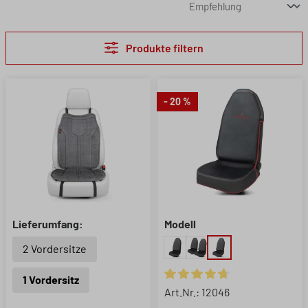
Produkte filtern
- 20 %
Lieferumfang:
Modell
2 Vordersitze
1 Vordersitz
Durchschnittliche Bewertung 
Art.Nr.: 12046