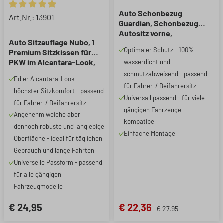
Auto Schonbezug
Durchschnittliche Bewertung von 4.88 von 5 Sternen
Art.Nr.: 13901
Guardian, Schonbezug
Autositz vorne,
Auto Sitzauflage Nubo, 1
Sitzschoner Auto
Optimaler Schutz - 100%
Premium Sitzkissen für
schwarz/rot, 1 Stück
PKW im Alcantara-Look,
wasserdicht und
Anthrazit, universell
schmutzabweisend - passend
Edler Alcantara-Look -
passend
für Fahrer-/ Beifahrersitz
höchster Sitzkomfort - passend
Universall passend - für viele
für Fahrer-/ Beifahrersitz
gängigen Fahrzeuge
Angenehm weiche aber
kompatibel
dennoch robuste und langlebige
Einfache Montage
Oberfläche - ideal für täglichen
Gebrauch und lange Fahrten
Universelle Passform - passend
für alle gängigen
Fahrzeugmodelle
€ 24,95
€ 22,36
€ 27,95