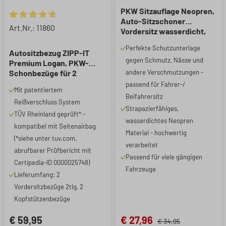
PKW Sitzauflage Neopren,
Auto-Sitzschoner
Durchschnittliche Bewertung von 4.74 von 5 Sternen
Art.Nr.: 11860
Vordersitz wasserdicht,
robuste Universal
Perfekte Schutzunterlage
Schutzauflage und
Autositzbezug ZIPP-IT
gegen Schmutz, Nässe und
Schutzunterlage
Premium Logan, PKW-
PKW/LKW, 1 Stück
Schonbezüge für 2
andere Verschmutzungen -
Vordersitze mit
passend für Fahrer-/
Mit patentiertem
Reißverschluss-System
Beifahrersitz
Reißverschluss System
schwarz/rot
Strapazierfähiges,
TÜV Rheinland geprüft* -
wasserdichtes Neopren
kompatibel mit Seitenairbag
Material - hochwertig
(*siehe unter tuv.com,
verarbeitet
abrufbarer Prüfbericht mit
Passend für viele gängigen
Certipedia-ID 0000025748)
Fahrzeuge
Lieferumfang: 2
Vordersitzbezüge 2tlg, 2
Kopfstützenbezüge
€ 59,95
€ 27,96
€ 34,95