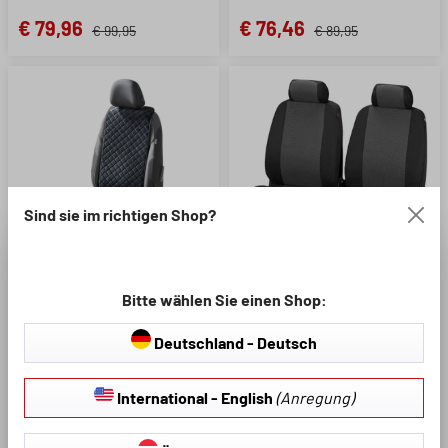
€ 79,96
€ 76,46
€ 99,95
€ 89,95
Sind sie im richtigen Shop?
Lieferumfang:
Lieferumfang:
Bitte wählen Sie einen Shop:
Rücksitzbank
Komplettset
Deutschland - Deutsch
Vordersitz
Vordersitze
International - English
(Anregung)
Vordersitz inkl.
Seitenwangen-
Durchschnittliche Bewertung 
Art.Nr.: 12437