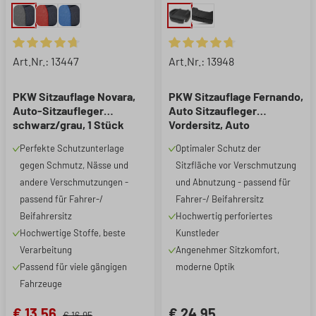
Durchschnittliche Bewertung von 4.78 von 5 Sternen
Durchschnittliche Bewertung 
Art.Nr.: 13447
Art.Nr.: 13948
PKW Sitzauflage Novara,
PKW Sitzauflage Fernando,
Auto-Sitzaufleger
Auto Sitzaufleger
schwarz/grau, 1 Stück
Vordersitz, Auto
Sitzschoner Sitzfläche 1
Perfekte Schutzunterlage
Optimaler Schutz der
Stück schwarz
gegen Schmutz, Nässe und
Sitzfläche vor Verschmutzung
andere Verschmutzungen -
und Abnutzung - passend für
passend für Fahrer-/
Fahrer-/ Beifahrersitz
Beifahrersitz
Hochwertig perforiertes
Hochwertige Stoffe, beste
Kunstleder
Verarbeitung
Angenehmer Sitzkomfort,
Passend für viele gängigen
moderne Optik
Fahrzeuge
€ 13,56
€ 24,95
€ 16,95