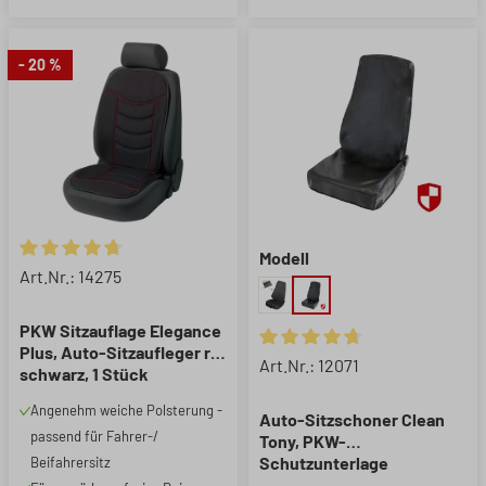
- 20 %
Modell
Durchschnittliche Bewertung von 4.85 von 5 Sternen
Art.Nr.: 14275
PKW Sitzauflage Elegance
Plus, Auto-Sitzaufleger rot
Durchschnittliche Bewertung 
Art.Nr.: 12071
schwarz, 1 Stück
Angenehm weiche Polsterung -
Auto-Sitzschoner Clean
passend für Fahrer-/
Tony, PKW-
Schutzunterlage
Beifahrersitz
Vordersitz, Werkstatt-