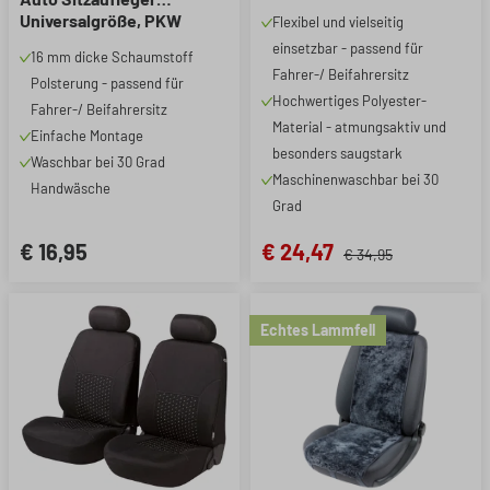
1 Stück
Universalgröße, PKW
Flexibel und vielseitig
Sitzschoner Vordersitze
einsetzbar - passend für
16 mm dicke Schaumstoff
anthrazit, 1 Stück
Fahrer-/ Beifahrersitz
Polsterung - passend für
Hochwertiges Polyester-
Fahrer-/ Beifahrersitz
Material - atmungsaktiv und
Einfache Montage
besonders saugstark
Waschbar bei 30 Grad
Maschinenwaschbar bei 30
Handwäsche
Grad
€ 16,95
€ 24,47
€ 34,95
Echtes Lammfell