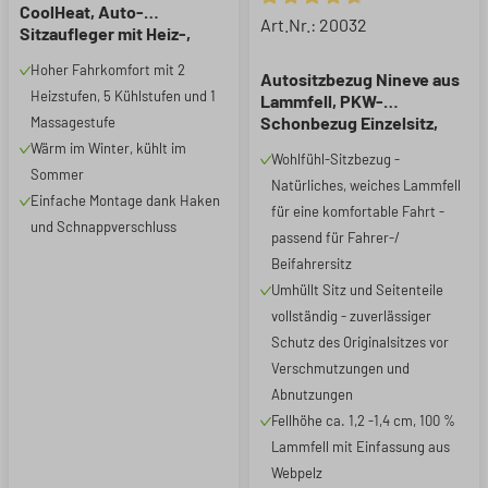
CoolHeat, Auto-
Durchschnittliche Bewertung 
Art.Nr.: 20032
Sitzaufleger mit Heiz-,
Kühl- und
Hoher Fahrkomfort mit 2
Massagefunktion schwarz,
Autositzbezug Nineve aus
Heizstufen, 5 Kühlstufen und 1
1 Stück
Lammfell, PKW-
Schonbezug Einzelsitz,
Massagestufe
ZIPP-IT Lammfellbezug mit
Wärm im Winter, kühlt im
Wohlfühl-Sitzbezug -
Reißverschluss anthrazit, 1
Sommer
Natürliches, weiches Lammfell
Stück
Einfache Montage dank Haken
für eine komfortable Fahrt -
und Schnappverschluss
passend für Fahrer-/
Beifahrersitz
Umhüllt Sitz und Seitenteile
vollständig - zuverlässiger
Schutz des Originalsitzes vor
Verschmutzungen und
Abnutzungen
Fellhöhe ca. 1,2 -1,4 cm, 100 %
Lammfell mit Einfassung aus
Webpelz