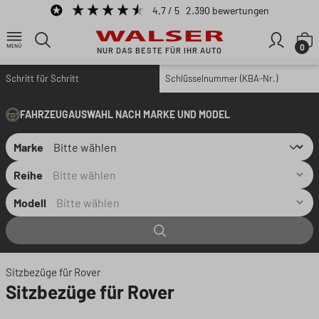
4,7
/ 5
2.390
bewertungen
Zum Hauptinhalt springen
W
0
NUR DAS BESTE FÜR IHR AUTO
Schritt für Schritt
Schlüsselnummer (KBA-Nr.)
FAHRZEUGAUSWAHL NACH MARKE UND MODEL
Marke
Reihe
Modell
Sitzbezüge für Rover
Sitzbezüge für Rover