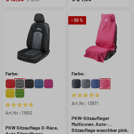
- 30 %
Farbe:
Farbe:
Durchschnittliche Bewertung 
Art.Nr.: 13971
Durchschnittliche Bewertung von 4.85 von 5 Sternen
Art.Nr.: 11652
PKW-Sitzaufleger
Multicover, Auto-
PKW Sitzauflage S-Race,
Sitzauflage waschbar pink,
Auto Sitzaufleger