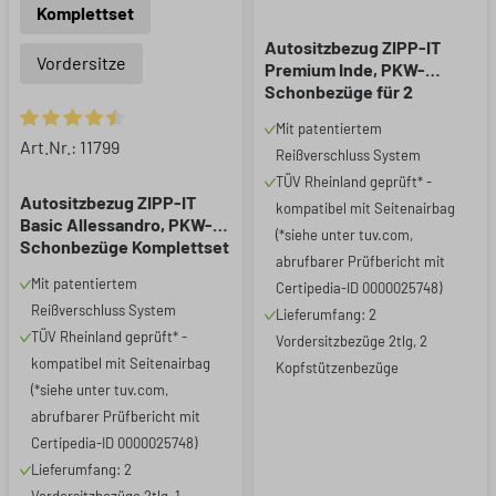
Komplettset
Autositzbezug ZIPP-IT
Vordersitze
Premium Inde, PKW-
Schonbezüge für 2
Vordersitze mit
Mit patentiertem
Reißverschluss-System
Durchschnittliche Bewertung von 4.55 von 5 Sternen
Art.Nr.: 11799
Reißverschluss System
schwarz/grau
TÜV Rheinland geprüft* -
Autositzbezug ZIPP-IT
kompatibel mit Seitenairbag
Basic Allessandro, PKW-
(*siehe unter tuv.com,
Schonbezüge Komplettset
abrufbarer Prüfbericht mit
mit Reißverschluss-
Mit patentiertem
Certipedia-ID 0000025748)
System schwarz
Reißverschluss System
Lieferumfang: 2
TÜV Rheinland geprüft* -
Vordersitzbezüge 2tlg, 2
kompatibel mit Seitenairbag
Kopfstützenbezüge
(*siehe unter tuv.com,
abrufbarer Prüfbericht mit
Certipedia-ID 0000025748)
Lieferumfang: 2